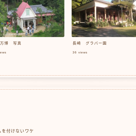
万博 写真
長崎 グラバー園
ews
36
views
ムを付けないワケ