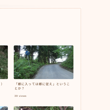
３）
「郷に入っては郷に従え」というこ
とか？
39
views