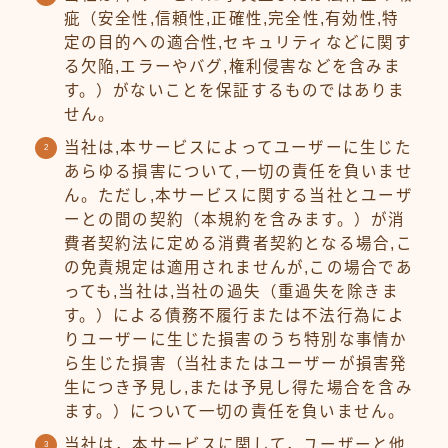
疵（安全性,信頼性,正確性,完全性,有効性,特
定の目的への適合性,セキュリティなどに関す
る欠陥,エラーやバグ,権利侵害などを含みま
す。）がないことを保証するものではありま
せん。
当社は,本サービスによってユーザーに生じた
あらゆる損害について,一切の責任を負いませ
ん。ただし,本サービスに関する当社とユーザ
ーとの間の契約（本規約を含みます。）が消
費者契約法に定める消費者契約となる場合,こ
の免責規定は適用されませんが,この場合であ
っても,当社は,当社の過失（重過失を除きま
す。）による債務不履行または不法行為によ
りユーザーに生じた損害のうち特別な事情か
ら生じた損害（当社またはユーザーが損害発
生につき予見し,または予見し得た場合を含み
ます。）について一切の責任を負いません。
当社は，本サービスに関して，ユーザーと他