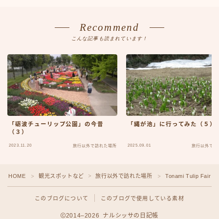
Recommend
こんな記事も読まれています！
「砺波チューリップ公園」の今昔
「縄が池」に行ってみた（５）
（３）
2023.11.20
2025.09.01
旅行以外で訪れた場所
旅行以外で訪
HOME
観光スポットなど
旅行以外で訪れた場所
Tonami Tulip Fair
＞
＞
＞
このブログについて
このブログで使用している素材
2014–2026 ナルシッサの日記帳